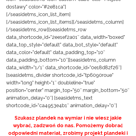
dostawy” color=”#2e81ca”]
[/seasidetms_icon_list_item]
[/seasidetms_icon_list_items][/seasidetms_column]
[/seasidetms_row][seasidetms_row
data_shortcode_id=”2ee1ef2a01″ data_width=”boxed”
data_top_style=”default” data_bot_style=”default”
data_color=”default” data_padding_top=”10″
data_padding_bottom=”10″][seasidetms_column
data_width=”1/1″ data_shortcode_id=”0e18d82f26″]
[seasidetms_divider shortcode_id=”tp6090roue”
width=”long” height=”1″ doubleline=”true”
position=”center” margin_top=”50″ margin_bottom=”50″
animation_delay=”0″] [seasidetms_text
shortcode_id=”ca4953e4b1″ animation_delay=”0″]
Szukasz plandek na wymiar i nie wiesz jakie
wybrać, zadzwoń do nas. Pomożemy dobrać
odpowiedni materiał, zrobimy projekt plandeki i