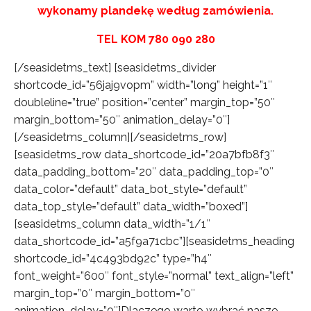
wykonamy plandekę według zamówienia.
TEL KOM 780 090 280
[/seasidetms_text] [seasidetms_divider
shortcode_id=”56jaj9vopm” width=”long” height=”1″
doubleline=”true” position=”center” margin_top=”50″
margin_bottom=”50″ animation_delay=”0″]
[/seasidetms_column][/seasidetms_row]
[seasidetms_row data_shortcode_id=”20a7bfb8f3″
data_padding_bottom=”20″ data_padding_top=”0″
data_color=”default” data_bot_style=”default”
data_top_style=”default” data_width=”boxed”]
[seasidetms_column data_width=”1/1″
data_shortcode_id=”a5f9a71cbc”][seasidetms_heading
shortcode_id=”4c493bd92c” type=”h4″
font_weight=”600″ font_style=”normal” text_align=”left”
margin_top=”0″ margin_bottom=”0″
animation_delay=”0″]Dlaczego warto wybrać nasze