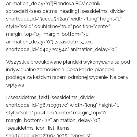
animation_delay=”0″]Plandeka PCV cennik i
sprzedaż[/seasidetms_heading] [seasidetms_divider
shortcode_id=”3cced542a9″ width=”long” height=”1″
style=”solid” doubleline=”true” position=”center”
margin_top=”15″ margin_bottom=”30″
animation_delay=”0″] [seasidetms_text
shortcode_id=”d4d72c154c” animation_delay=”0″]
Wszystkie produkowane plandeki wykonywane są pod
indywidualne zamówienia. Cena każdej plandeki
podlega za każdym razem odrębnej wycenie. Na ceny
wpływa
[/seasidetms_text] [seasidetms_divider
shortcode_id=”9871c9917c” width=”long” height=”0″
style=”solid” position=”center” margin_top=”0″
margin_bottom=”12″ animation_delay=”0″]
[seasidetms_icon_list_items
shortcode_id=”b2f6043e35″ type=”list”