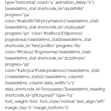
type=”horizontal” count=”4″ animation_delay=”0″]
[seasidetms_stat shortcode_id=”uly2klh8lx”
progress=”94″
color=”#1ab06b”]Wytrzymałość[/seasidetms_stat]
[seasidetms_stat shortcode_id=”22yl5yqi4k”
progress=”90″ color=”#2e81ca”]Odporność
pogodowa[/seasidetms_stat][seasidetms_stat
shortcode_id=”fen23v08hv” progress=”80″
color=”#fce042″]Ergonomia[/seasidetms_stat]
[seasidetms_stat shortcode_id=”1b3zlhn2ru”
progress=”95″
color=”#48c5ca”]Funkcjonalność[/seasidetms_stat]
[/seasidetms_stats][/seasidetms_column]
[seasidetms_column data_width=”1/2″
data_shortcode_id=”b0115aea1c”][seasidetms_heading
shortcode_id=”9f8792e45f” type=”h3″
font_weight=”600″ font_style=”normal” text_align=”left”
margin_top=”0″ margin_bottom=”0″