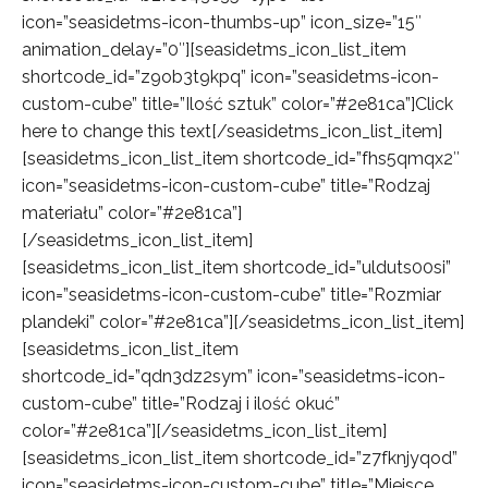
icon=”seasidetms-icon-thumbs-up” icon_size=”15″
animation_delay=”0″][seasidetms_icon_list_item
shortcode_id=”z9ob3t9kpq” icon=”seasidetms-icon-
custom-cube” title=”Ilość sztuk” color=”#2e81ca”]Click
here to change this text[/seasidetms_icon_list_item]
[seasidetms_icon_list_item shortcode_id=”fhs5qmqx2″
icon=”seasidetms-icon-custom-cube” title=”Rodzaj
materiału” color=”#2e81ca”]
[/seasidetms_icon_list_item]
[seasidetms_icon_list_item shortcode_id=”ulduts00si”
icon=”seasidetms-icon-custom-cube” title=”Rozmiar
plandeki” color=”#2e81ca”][/seasidetms_icon_list_item]
[seasidetms_icon_list_item
shortcode_id=”qdn3dz2sym” icon=”seasidetms-icon-
custom-cube” title=”Rodzaj i ilość okuć”
color=”#2e81ca”][/seasidetms_icon_list_item]
[seasidetms_icon_list_item shortcode_id=”z7fknjyqod”
icon=”seasidetms-icon-custom-cube” title=”Miejsce