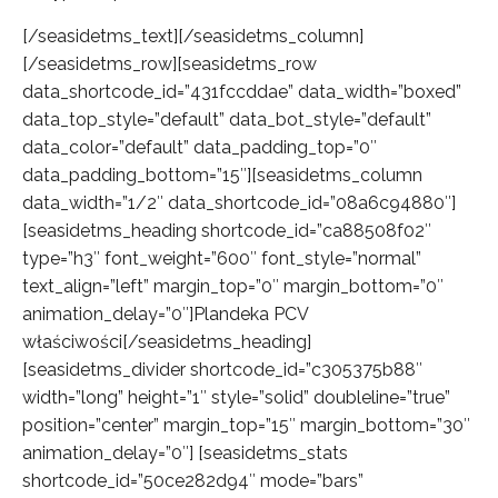
[/seasidetms_text][/seasidetms_column]
[/seasidetms_row][seasidetms_row
data_shortcode_id=”431fccddae” data_width=”boxed”
data_top_style=”default” data_bot_style=”default”
data_color=”default” data_padding_top=”0″
data_padding_bottom=”15″][seasidetms_column
data_width=”1/2″ data_shortcode_id=”08a6c94880″]
[seasidetms_heading shortcode_id=”ca88508f02″
type=”h3″ font_weight=”600″ font_style=”normal”
text_align=”left” margin_top=”0″ margin_bottom=”0″
animation_delay=”0″]Plandeka PCV
właściwości[/seasidetms_heading]
[seasidetms_divider shortcode_id=”c305375b88″
width=”long” height=”1″ style=”solid” doubleline=”true”
position=”center” margin_top=”15″ margin_bottom=”30″
animation_delay=”0″] [seasidetms_stats
shortcode_id=”50ce282d94″ mode=”bars”