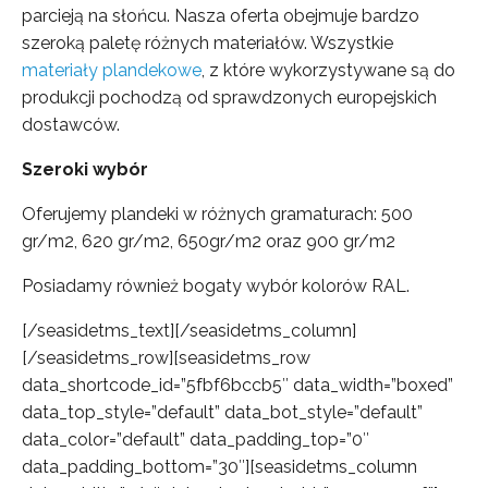
parcieją na słońcu. Nasza oferta obejmuje bardzo
szeroką paletę różnych materiałów. Wszystkie
materiały plandekowe
, z które wykorzystywane są do
produkcji pochodzą od sprawdzonych europejskich
dostawców.
Szeroki wybór
Oferujemy plandeki w różnych gramaturach: 500
gr/m2, 620 gr/m2, 650gr/m2 oraz 900 gr/m2
Posiadamy również bogaty wybór kolorów RAL.
[/seasidetms_text][/seasidetms_column]
[/seasidetms_row][seasidetms_row
data_shortcode_id=”5fbf6bccb5″ data_width=”boxed”
data_top_style=”default” data_bot_style=”default”
data_color=”default” data_padding_top=”0″
data_padding_bottom=”30″][seasidetms_column