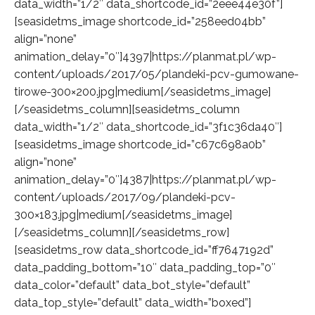
data_width=”1/2″ data_shortcode_id=”2eee44e30f”]
[seasidetms_image shortcode_id=”258eed04bb”
align=”none”
animation_delay=”0″]4397|https://planmat.pl/wp-
content/uploads/2017/05/plandeki-pcv-gumowane-
tirowe-300×200.jpg|medium[/seasidetms_image]
[/seasidetms_column][seasidetms_column
data_width=”1/2″ data_shortcode_id=”3f1c36da40″]
[seasidetms_image shortcode_id=”c67c698a0b”
align=”none”
animation_delay=”0″]4387|https://planmat.pl/wp-
content/uploads/2017/09/plandeki-pcv-
300×183.jpg|medium[/seasidetms_image]
[/seasidetms_column][/seasidetms_row]
[seasidetms_row data_shortcode_id=”ff7647192d”
data_padding_bottom=”10″ data_padding_top=”0″
data_color=”default” data_bot_style=”default”
data_top_style=”default” data_width=”boxed”]