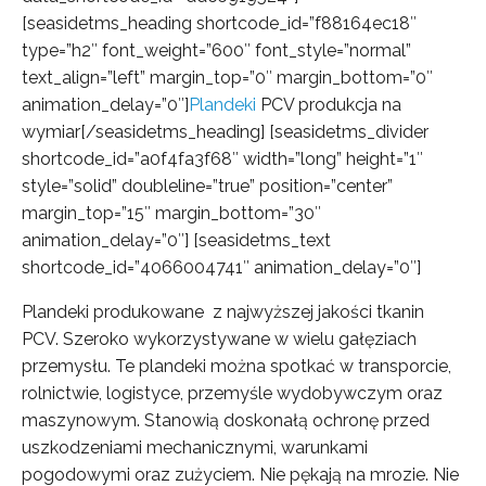
[seasidetms_heading shortcode_id=”f88164ec18″
type=”h2″ font_weight=”600″ font_style=”normal”
text_align=”left” margin_top=”0″ margin_bottom=”0″
animation_delay=”0″]
Plandeki
PCV produkcja na
wymiar[/seasidetms_heading] [seasidetms_divider
shortcode_id=”a0f4fa3f68″ width=”long” height=”1″
style=”solid” doubleline=”true” position=”center”
margin_top=”15″ margin_bottom=”30″
animation_delay=”0″] [seasidetms_text
shortcode_id=”4066004741″ animation_delay=”0″]
Plandeki produkowane z najwyższej jakości tkanin
PCV. Szeroko wykorzystywane w wielu gałęziach
przemysłu. Te plandeki można spotkać w transporcie,
rolnictwie, logistyce, przemyśle wydobywczym oraz
maszynowym. Stanowią doskonałą ochronę przed
uszkodzeniami mechanicznymi, warunkami
pogodowymi oraz zużyciem. Nie pękają na mrozie. Nie