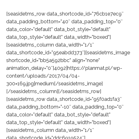
[seasidetms_row data_shortcode_id=”76cb1e7ec9″
data_padding_bottom=”40″ data_padding_top=”0″
data_color=”default” data_bot_style=”default”
data_top_style=”default” data_width=”boxed”]
[seasidetms_column data_width=”1/1″
data_shortcode_id=”95eabdd373″][seasidetms_image
shortcode_id=”bb5a592bbc” align=”none”
animation_delay=”0″]4092|https://planmat.pl/wp-
content/uploads/2017/04/04-
300×169.jpg|medium[/seasidetms_image]
[/seasidetms_column][/seasidetms_row]
[seasidetms_row data_shortcode_id=”95f0ad1fa3″
data_padding_bottom=”-10″ data_padding_top=”0″
data_color=”default” data_bot_style=”default”
data_top_style=”default” data_width=”boxed”]
[seasidetms_column data_width=”1/1″
data_shortcode_id=”ddc6919524″]