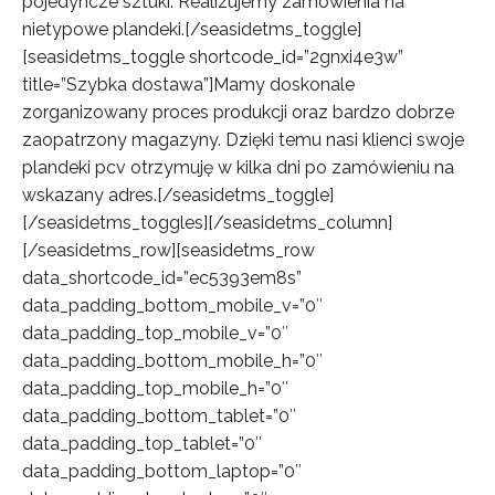
pojedyncze sztuki. Realizujemy zamówienia na
nietypowe plandeki.[/seasidetms_toggle]
[seasidetms_toggle shortcode_id=”2gnxi4e3w”
title=”Szybka dostawa”]Mamy doskonale
zorganizowany proces produkcji oraz bardzo dobrze
zaopatrzony magazyny. Dzięki temu nasi klienci swoje
plandeki pcv otrzymuję w kilka dni po zamówieniu na
wskazany adres.[/seasidetms_toggle]
[/seasidetms_toggles][/seasidetms_column]
[/seasidetms_row][seasidetms_row
data_shortcode_id=”ec5393em8s”
data_padding_bottom_mobile_v=”0″
data_padding_top_mobile_v=”0″
data_padding_bottom_mobile_h=”0″
data_padding_top_mobile_h=”0″
data_padding_bottom_tablet=”0″
data_padding_top_tablet=”0″
data_padding_bottom_laptop=”0″