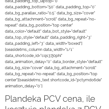
data_padding_top_laptop=”0″
data_padding_bottom=”50″ data_padding_top=”0″
data_bg_parallax_ratio=”0.5″ data_bg_size=”cover”
data_bg_attachment=”scroll” data_bg_repeat=”no-
repeat” data_bg_position=”top center”
data_color=”default” data_bot_style=”default”
data_top_style=”default” data_padding_right=”3″
data_padding_left=”3″ data_width=”boxed”]
[seasidetms_column data_width=”1/1″
data_shortcode_id=”cqs37j0phi”
data_animation_delay=”0″ data_border_style=”default”
data_bg_size=”cover” data_bg_attachment=”scroll”
data_bg_repeat=”no-repeat” data_bg_position=”top
center”][seasidetms_text shortcode_id=”pctymdo6de”
animation_delay=”0″]
Plandeka PCV cena, ile