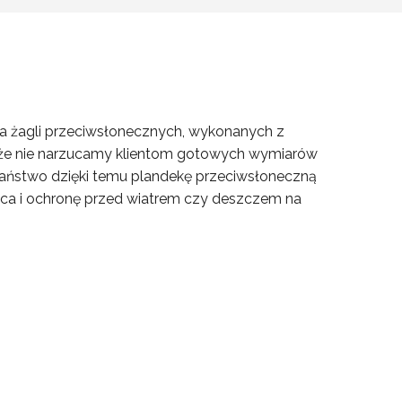
la żagli przeciwsłonecznych, wykonanych z
m, że nie narzucamy klientom gotowych wymiarów
 Państwo dzięki temu plandekę przeciwsłoneczną
sca i ochronę przed wiatrem czy deszczem na