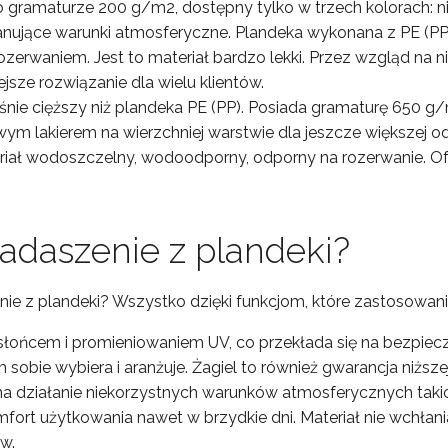
 gramaturze 200 g/m2, dostępny tylko w trzech kolorach: ni
ujące warunki atmosferyczne. Plandeka wykonana z PE (PP)
zerwaniem. Jest to materiał bardzo lekki. Przez wzgląd na n
sze rozwiązanie dla wielu klientów.
eśnie cięższy niż plandeka PE (PP). Posiada gramaturę 650 g/
 lakierem na wierzchniej warstwie dla jeszcze większej od
riał wodoszczelny, wodoodporny, odporny na rozerwanie. Of
zadaszenie z plandeki?
 z plandeki? Wszystko dzięki funkcjom, które zastosowanie
 słońcem i promieniowaniem UV, co przekłada się na bezpi
am sobie wybiera i aranżuje. Żagiel to również gwarancja niż
na działanie niekorzystnych warunków atmosferycznych taki
fort użytkowania nawet w brzydkie dni. Materiał nie wchłan
w.