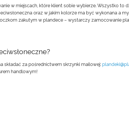
ie w miejscach, które klient sobie wybierze. Wszystko to dzi
rzeciwsłoneczna oraz w jakim kolorze ma być wykonana a m
 oczkom zakutym w plandece – wystarczy zamocowanie plan
zeciwsłoneczne?
a składać za pośrednictwem skrzynki mailowej:
plandeki@pl
iurem handlowym!