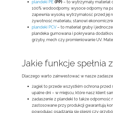
plandeki PE
(PP)
– to wytrzymały materiał o
100% wodoodporny, wysoce odporny na pan
zapewnia wysoką wytrzymałość przed jej ro
żywotność materiału, stanowi ekonomiczniej
plandeki PCV
– to materiał gruby i jednocz
plandeka gumowana i pokrywana dodatkowym
grzyby, mech czy promieniowanie UV. Mate
Jakie funkcje spełnia 
Dlaczego warto zainwestować w nasze zadaszenie
żagiel to przede wszystkim ochrona przed
upalne dni – w miejscu, które nasz klient s
zadaszenie z plandeki to także odporność 
zastosowane przy produkcji gwarantują kom
powodując osadzania się pleśni czy grzybó