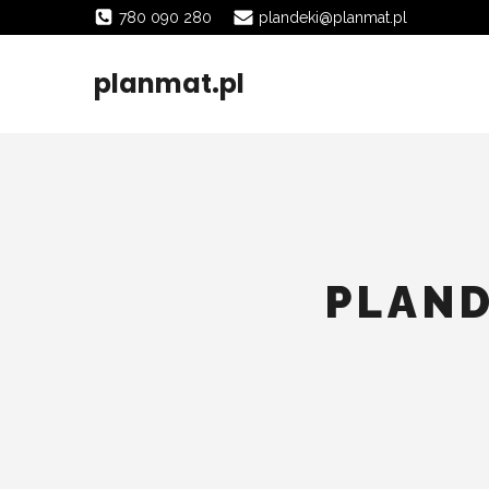
780 090 280
plandeki@planmat.pl
planmat.pl
PLAND