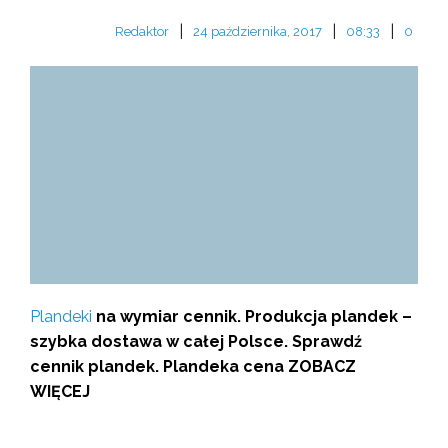
|
|
|
Redaktor
24 października, 2017
08:33
0
Plandeki
na wymiar cennik. Produkcja plandek –
szybka dostawa w całej Polsce. Sprawdź
cennik plandek. Plandeka cena ZOBACZ
WIĘCEJ