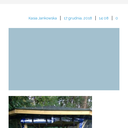
|
|
|
Kasia Jankowska
17 grudnia, 2018
14:08
0