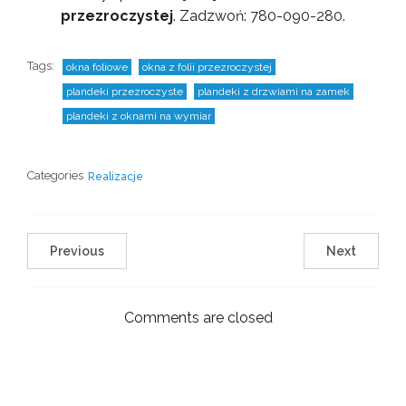
przezroczystej
. Zadzwoń: 780-090-280.
Tags:
okna foliowe
okna z folii przezroczystej
plandeki przezroczyste
plandeki z drzwiami na zamek
plandeki z oknami na wymiar
Categories
Realizacje
Previous
Next
Comments are closed