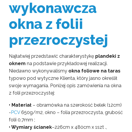
wykonawcza
okna z folii
przezroczystej
Najłatwiej przedstawić charakterystykę
plandeki z
oknem
na podstawie przykładowej realizacji.
Niedawno wykonywaliśmy
okna foliowe na taras
typowo pod wytyczne Klienta, który jasno określił
swoje wymagania. Poniżej opis zamówienia na okna
z folii przezroczystej:
• Materiał
– obramówka na szerokość belek (12cm)
-
PCV
650g/m2, okno – folia przezroczysta, grubość
folii 0,7mm ;
• Wymiary ścianek
–226cm x 480cm x 1szt .,