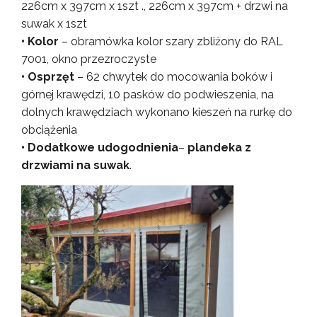
226cm x 397cm x 1szt ., 226cm x 397cm + drzwi na
suwak x 1szt
• Kolor
– obramówka kolor szary zbliżony do RAL
7001, okno przezroczyste
• Osprzęt
– 62 chwytek do mocowania boków i
górnej krawędzi, 10 pasków do podwieszenia, na
dolnych krawędziach wykonano kieszeń na rurkę do
obciążenia
• Dodatkowe udogodnienia
–
plandeka z
drzwiami na suwak
.