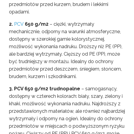
przedmiotów przed kurzem, brudem i lekkimi
opadami.
2.
PCV
650 g/m2
– ciężki, wytrzymały
mechanicznie, odporny na warunki atmosferyczne,
dostępny w szerokiej gamie kolorystycznej,
możliwość wykonania nadruku. Droższy niż PE (PP),
ale bardziej wytrzymały. Cięższy od PE (PP), może
być trudniejszy w montażu. Idealny do ochrony
przedmiotów przed deszczem, śniegiem, słońcem,
brudem, kurzem i szkodnikami.
3. PCV 650 g/m2 trudnopalne
– samogasnący,
dostępny w czterech kolorach: biały, szary, zielony i
khaki, możliwość wykonania nadruku. Najdroższy z
przedstawionych materiałów, ale również najbardziej
wytrzymały i odporny na ogień. Idealny do ochrony
przedmiotów w miejscach o podwyższonym ryzyku
pożaru. Cięższy od PE (PP) i PCV 650 g/m2, może