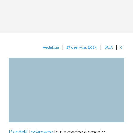
|
|
|
Redakcja
27 czerwca, 2024
15:13
0
Plandeki
i
pokrowce
to niezbędne elementy