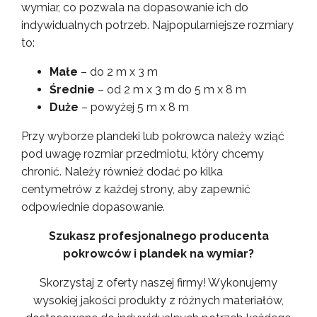
wymiar, co pozwala na dopasowanie ich do
indywidualnych potrzeb. Najpopularniejsze rozmiary
to:
Małe
– do 2 m x 3 m
Średnie
– od 2 m x 3 m do 5 m x 8 m
Duże
– powyżej 5 m x 8 m
Przy wyborze plandeki lub pokrowca należy wziąć
pod uwagę rozmiar przedmiotu, który chcemy
chronić. Należy również dodać po kilka
centymetrów z każdej strony, aby zapewnić
odpowiednie dopasowanie.
Szukasz profesjonalnego producenta
pokrowców i plandek na wymiar?
Skorzystaj z oferty naszej firmy! Wykonujemy
wysokiej jakości produkty z różnych materiałów,