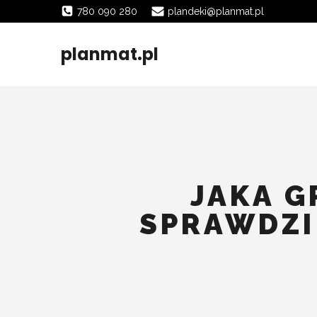
780 090 280
plandeki@planmat.pl
planmat.pl
JAKA G
SPRAWDZI 