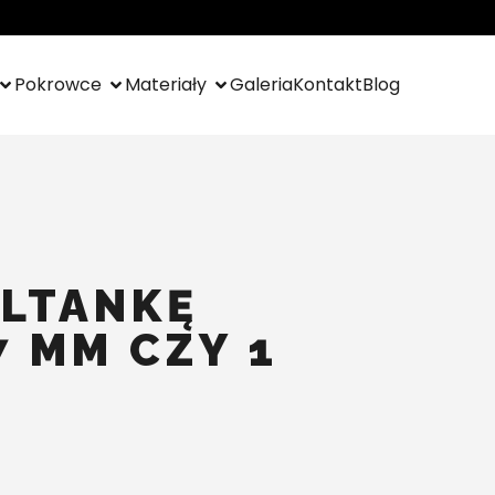
Pokrowce
Materiały
Galeria
Kontakt
Blog
ALTANKĘ
7 MM CZY 1