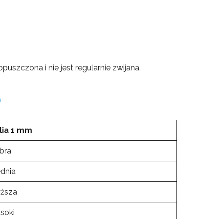
uszczona i nie jest regularnie zwijana.
e
lia 1 mm
bra
ednia
ższa
soki