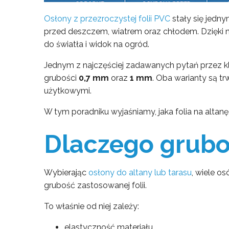
Osłony z przezroczystej folii PVC
stały się jedn
przed deszczem, wiatrem oraz chłodem. Dzięki n
do światła i widok na ogród.
Jednym z najczęściej zadawanych pytań przez kl
grubości
0,7 mm
oraz
1 mm
. Oba warianty są t
użytkowymi.
W tym poradniku wyjaśniamy, jaka folia na altanę
Dlaczego gruboś
Wybierając
osłony do altany lub tarasu
, wiele o
grubość zastosowanej folii.
To właśnie od niej zależy:
elastyczność materiału,