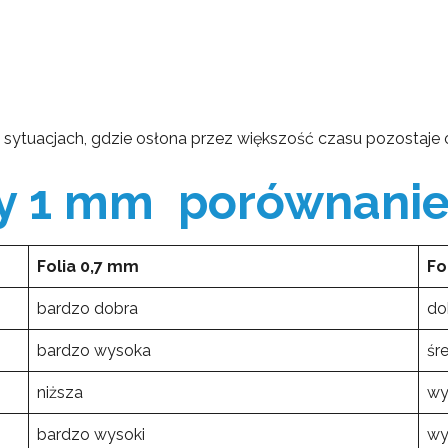
 sytuacjach, gdzie osłona przez większość czasu pozostaje op
zy 1 mm porównani
Folia 0,7 mm
Fo
bardzo dobra
do
bardzo wysoka
śr
niższa
wy
bardzo wysoki
wy