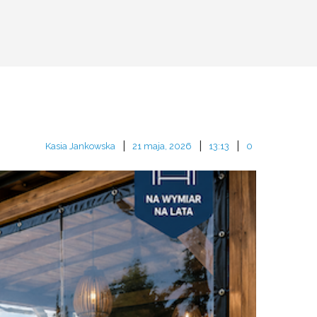
|
|
|
Kasia Jankowska
21 maja, 2026
13:13
0